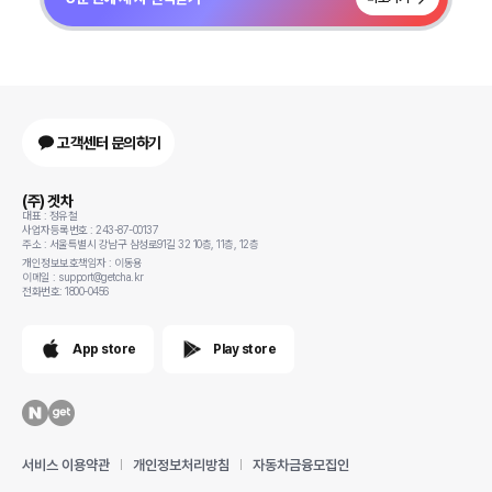
고객센터 문의하기
(주) 겟차
대표 : 정유철
사업자등록번호 : 243-87-00137
주소 : 서울특별시 강남구 삼성로91길 32 10층, 11층, 12층
개인정보보호책임자 : 이동용
이메일 : support@getcha.kr
전화번호: 1800-0456
App store
Play store
서비스 이용약관
개인정보처리방침
자동차금융모집인