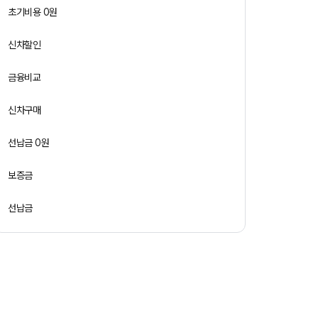
초기비용 0원
신차할인
금융비교
신차구매
선납금 0원
보증금
선납금